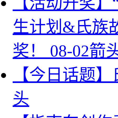
【活动开奖】
生计划&氏族
奖！
08-02
箭
【今日话题】
头