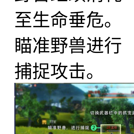
至生命垂危。
瞄准野兽进行
捕捉攻击。