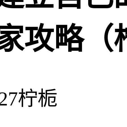
家攻略（
:27
柠栀