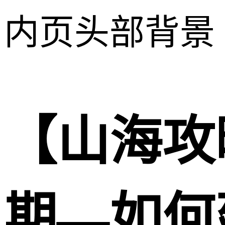
内页头部背景
【山海攻
期—如何